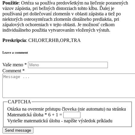
Použitie
: Ortéza sa používa predovšetkým na liečenie poranených
väzov zápästia, pri bežných distorziach tohto kĺbu. Ďalej je
používaná pri doliečovaní zlomenín v oblasti zápästia a tiež po
niektorých osteosyntézach zlomenín distálneho predlaktia, pri
zápalových ochoreniach v tejto oblasti. Je možnosť celkom
individuálneho použitia vytvarovaním vložených výstuh.
Preskripcia
: CHI,ORT,RHB,OPR,TRA
Leave a comment
Vaše meno
*
Comment
*
CAPTCHA
Otázka na overenie prístupu človeka (nie automatu) na stránku
Matematická úloha
*
6 + 1 =
Vyriešte matematickú úlohu - napíšte výsledok príkladu