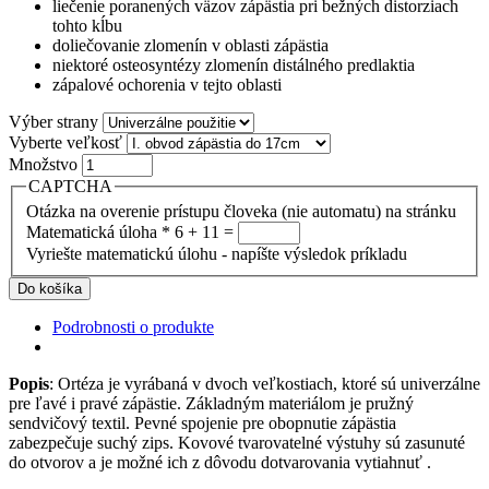
liečenie poranených väzov zápästia pri bežných distorziach
tohto kĺbu
doliečovanie zlomenín v oblasti zápästia
niektoré osteosyntézy zlomenín distálného predlaktia
zápalové ochorenia v tejto oblasti
Výber strany
Vyberte veľkosť
Množstvo
CAPTCHA
Otázka na overenie prístupu človeka (nie automatu) na stránku
Matematická úloha
*
6 + 11 =
Vyriešte matematickú úlohu - napíšte výsledok príkladu
Podrobnosti o produkte
Popis
: Ortéza je vyrábaná v dvoch veľkostiach, ktoré sú univerzálne
pre ľavé i pravé zápästie. Základným materiálom je pružný
sendvičový textil. Pevné spojenie pre obopnutie zápästia
zabezpečuje suchý zips. Kovové tvarovatelné výstuhy sú zasunuté
do otvorov a je možné ich z dôvodu dotvarovania vytiahnuť .