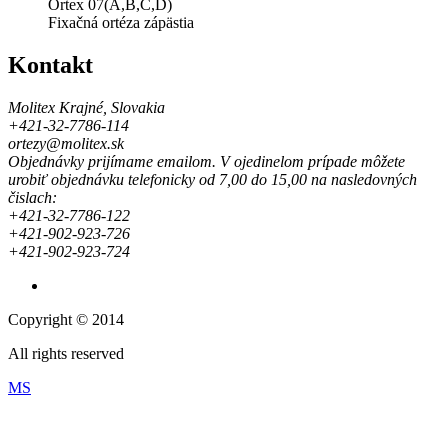
Ortex 07(A,B,C,D)
Fixačná ortéza zápästia
Kontakt
Molitex Krajné, Slovakia
+421-32-7786-114
ortezy@molitex.sk
Objednávky prijímame emailom. V ojedinelom prípade môžete
urobiť objednávku telefonicky od 7,00 do 15,00 na nasledovných
čislach:
+421-32-7786-122
+421-902-923-726
+421-902-923-724
Copyright © 2014
All rights reserved
MS