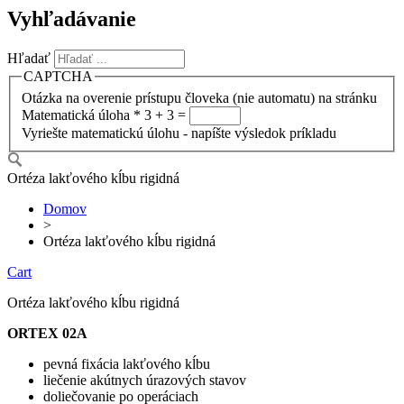
Vyhľadávanie
Hľadať
CAPTCHA
Otázka na overenie prístupu človeka (nie automatu) na stránku
Matematická úloha
*
3 + 3 =
Vyriešte matematickú úlohu - napíšte výsledok príkladu
Ortéza lakťového kĺbu rigidná
Domov
>
Ortéza lakťového kĺbu rigidná
Cart
Ortéza lakťového kĺbu rigidná
ORTEX 02A
pevná fixácia lakťového kĺbu
liečenie akútnych úrazových stavov
doliečovanie po operáciach