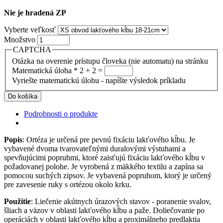
Nie je hradená ZP
Vyberte veľkosť
Množstvo
CAPTCHA
Otázka na overenie prístupu človeka (nie automatu) na stránku
Matematická úloha
*
2 + 2 =
Vyriešte matematickú úlohu - napíšte výsledok príkladu
Podrobnosti o produkte
Popis
: Ortéza je určená pre pevnú fixáciu lakťového kĺbu. Je
vybavené dvoma tvarovateľnými duralovými výstuhami a
spevňujúcimi popruhmi, ktoré zaisťujú fixáciu lakťového kĺbu v
požadovanej polohe. Je vyrobená z mäkkého textilu a zapína sa
pomocou suchých zipsov. Je vybavená popruhom, ktorý je určený
pre zavesenie ruky s ortézou okolo krku.
Použitie
: Liečenie akútnych úrazových stavov - poranenie svalov,
šliach a väzov v oblasti lakťového kĺbu a paže. Doliečovanie po
operáciách v oblasti lakťového kĺbu a proximálneho predlaktia