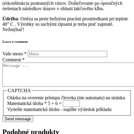
(rekonštrukcia postranných väzov. Doliečovanie po operačných
riešeniach následkov úrazov v oblasti lakťového kĺbu.
Údržba
: Ortéza sa perie bežnými pracími prostriedkami pri teplote
40° C . Výrobky so suchými zipsami je treba prať zapnuté.
Nežmýkať!
Leave a comment
Vaše meno
*
Comment
*
CAPTCHA
Otázka na overenie prístupu človeka (nie automatu) na stránku
Matematická úloha
*
5 + 6 =
Vyriešte matematickú úlohu - napíšte výsledok príkladu
Podobné produkty